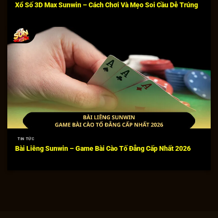
Xổ Số 3D Max Sunwin – Cách Chơi Và Mẹo Soi Cầu Dễ Trúng
TIN TỨC
Bài Liêng Sunwin – Game Bài Cào Tố Đẳng Cấp Nhất 2026