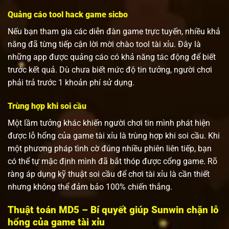
Quảng cáo tool hack game sicbo
Nếu bạn tham gia các diễn đàn game trực tuyến, nhiều khả
năng đã từng tiếp cận lời mời chào tool tài xỉu. Đây là
những app được quảng cáo có khả năng tác động để biết
trước kết quả. Dù chưa biết mức độ tin tưởng, người chơi
phải trả trước 1 khoản phí sử dụng.
Trùng hợp khi soi cầu
Một lầm tưởng khác khiến người chơi tin mình phát hiện
được lỗ hổng của game tài xỉu là trùng hợp khi soi cầu. Khi
một phương pháp tình cờ đúng nhiều phiên liên tiếp, bạn
có thể tự mặc định mình đã bắt thóp được cổng game. Rõ
ràng áp dụng kỹ thuật soi cầu để chơi tài xỉu là cần thiết
nhưng không thể đảm bảo 100% chiến thắng.
Thuật toán MD5 – Bí quyết giúp Sunwin chặn lỗ
hổng của game tài xỉu