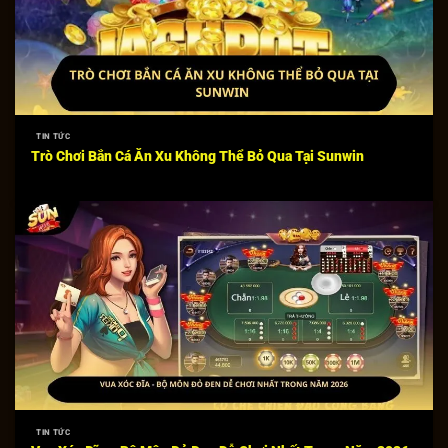
TIN TỨC
Trò Chơi Bắn Cá Ăn Xu Không Thể Bỏ Qua Tại Sunwin
TIN TỨC