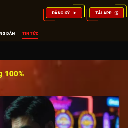
ĐĂNG KÝ
TẢI APP
NG DẪN
TIN TỨC
ng 100%