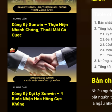
Table o
HƯỚNG DẪN
Bản chất 
Đăng Ký Sunwin – Thực Hiện
Tổng hợp
Nhanh Chóng, Thoải Mái Cá
Kỹ t
Cược
Đánh
Cách
Mẹo 
Phươ
Những sa
Tổng kết
Bản ch
HƯỚNG DẪN
Nhiều người
Đăng Ký Đại Lý Sunwin – 4
bắt nguồn t
Bước Nhận Hoa Hồng Cực
là ngẫu nhi
Khủng