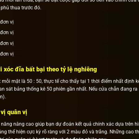
 phủ thua trước đó.
 đơn vị
 đơn vị
 đơn vị
 đơn vị
 xóc đĩa bất bại theo tỷ lệ nghiêng
 mỗi mặt là 50 : 50, thực tế cho thấy tại 1 thời điểm nhất định
n sát bảng thống kê 50 phiên gần nhất. Nếu cửa chẵn đang ra 
n).
vị quân vị
ỹ năng nâng cao giúp bạn dự đoán kết quả chính xác dựa trên hìn
ng thể hiện cực kỳ rõ ràng với 2 màu đỏ và trắng. Những cao t