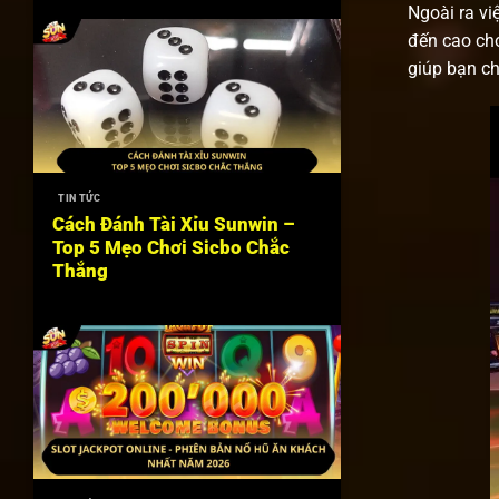
Ngoài ra vi
đến cao cho
giúp bạn ch
TIN TỨC
Cách Đánh Tài Xỉu Sunwin –
Top 5 Mẹo Chơi Sicbo Chắc
Thắng