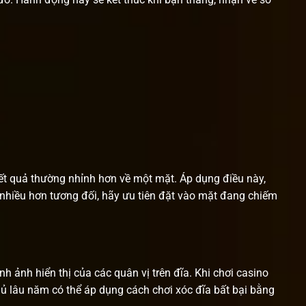
 kết quả thường nhỉnh hơn về một mặt. Áp dụng điều này,
nhiều hơn tương đối, hãy ưu tiên đặt vào mặt đang chiếm
h ảnh hiển thị của các quân vị trên đĩa. Khi chơi casino
hủ lâu năm có thể áp dụng cách chơi xóc đĩa bất bại bằng