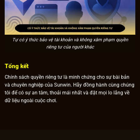
Tự có ý thức bảo vệ tài khoản và không xâm phạm quyền
riêng tư của người khác
Tổng kết
Chính sách quyền riêng tư là minh chứng cho sự bài bản
và chuyên nghiệp của Sunwin. Hãy đồng hành cùng chúng
tôi để có sự an tâm, thoải mái nhất và đặt mọi lo lắng về
dữ liệu ngoài cuộc chơi.