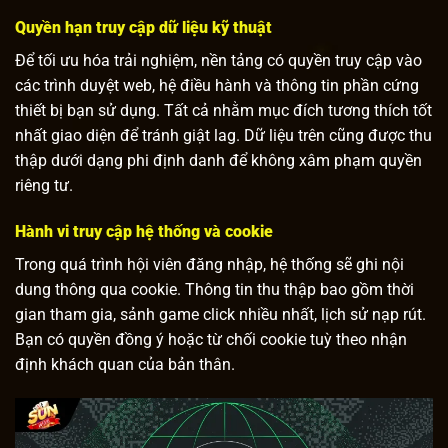
Quyền hạn truy cập dữ liệu kỹ thuật
Để tối ưu hóa trải nghiệm, nền tảng có quyền truy cập vào
các trình duyệt web, hệ điều hành và thông tin phần cứng
thiết bị bạn sử dụng. Tất cả nhằm mục đích tương thích tốt
nhất giao diện để tránh giật lag. Dữ liệu trên cũng được thu
thập dưới dạng phi định danh để không xâm phạm quyền
riêng tư.
Hành vi truy cập hệ thống và cookie
Trong quá trình hội viên đăng nhập, hệ thống sẽ ghi nội
dung thông qua cookie. Thông tin thu thập bao gồm thời
gian tham gia, sảnh game click nhiều nhất, lịch sử nạp rút.
Bạn có quyền đồng ý hoặc từ chối cookie tuỳ theo nhận
định khách quan của bản thân.