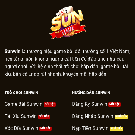
Sunwin
là thương hiệu game bài đổi thưởng số 1 Việt Nam,
nền tảng luôn không ngừng cải tiến để đáp ứng như cầu
người chơi. Với hệ sinh thái trò chơi hấp dẫn: game bài, tài
xỉu, bắn cá...nạp rút nhanh, khuyến mãi hấp dẫn.
TRÒ CHƠI SUNWIN
HƯỚNG DẪN SUNWIN
Game Bài Sunwin
Đăng Ký Sunwin
Tải Xỉu Sunwin
Đăng Nhập Sunwin
Xóc Đĩa Sunwin
Nạp Tiền Sunwin