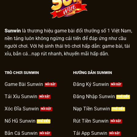
Sunwin
là thương hiệu game bài đổi thưởng số 1 Việt Nam,
nền tảng luôn không ngừng cải tiến để đáp ứng như cầu
người chơi. Với hệ sinh thái trò chơi hấp dẫn: game bài, tài
xỉu, bắn cá...nạp rút nhanh, khuyến mãi hấp dẫn.
TRÒ CHƠI SUNWIN
HƯỚNG DẪN SUNWIN
Game Bài Sunwin
Đăng Ký Sunwin
Tải Xỉu Sunwin
Đăng Nhập Sunwin
Xóc Đĩa Sunwin
Nạp Tiền Sunwin
Nổ Hũ Sunwin
Rút Tiền Sunwin
Bắn Cá Sunwin
Tải App Sunwin