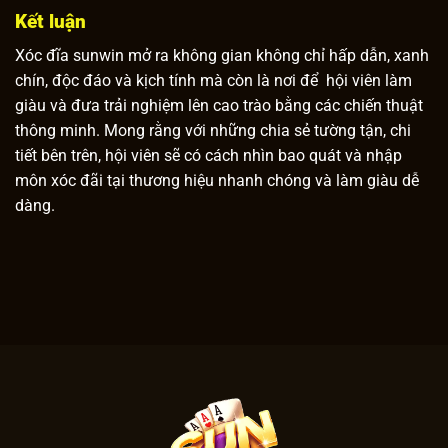
Kết luận
Xóc đĩa sunwin mở ra không gian không chỉ hấp dẫn, xanh
chín, độc đáo và kịch tính mà còn là nơi để hội viên làm
giàu và đưa trải nghiệm lên cao trào bằng các chiến thuật
thông minh. Mong rằng với những chia sẻ tường tận, chi
tiết bên trên, hội viên sẽ có cách nhìn bao quát và nhập
môn xóc đãi tại thương hiệu nhanh chóng và làm giàu dễ
dàng.