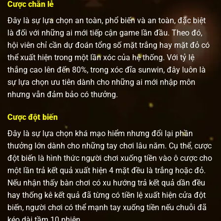
Cược chẵn lẻ
Đây là sự lựa chọn an toàn, phổ biến và an toàn, đặc biệt
là đối với những ai mới tiếp cận game lần đầu. Theo đó,
hội viên chỉ cần dự đoán tổng số mặt trắng hay mặt đỏ có
thể xuất hiện trong một lần xóc của hệ thống. Với tỷ lệ
thắng cao lên đến 80%, trong xóc đĩa sunwin, đây luôn là
sự lựa chọn ưu tiên dành cho những ai mới nhập môn
nhưng vẫn đảm bảo có thưởng.
Cược đột biến
Đây là sự lựa chọn khá mạo hiểm nhưng đổi lại phần
thưởng lớn dành cho những tay chơi lâu năm. Cụ thể, cược
đột biến là hình thức người chơi xuống tiền vào ô cược cho
một lần trả kết quả xuất hiện 4 mặt đều là trắng hoặc đỏ.
Nếu nhận thấy bàn chơi có xu hướng trả kết quả dần đều
hay thống kê kết quả đã từng có tiền lệ xuất hiện cửa đột
biến, người chơi có thể mạnh tay xuống tiền nếu chuỗi đã
kéo dài tầm 10 phiên.