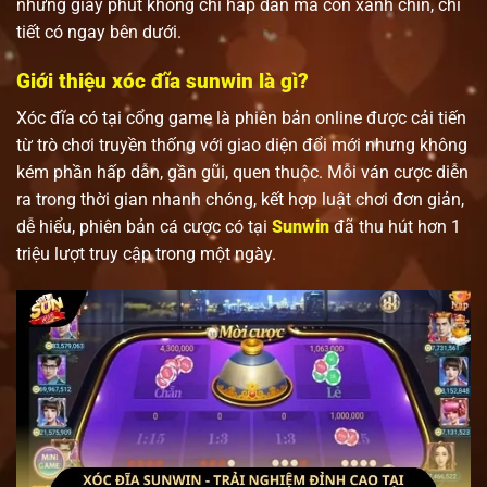
những giây phút không chỉ hấp dẫn mà còn xanh chín, chi
tiết có ngay bên dưới.
Giới thiệu xóc đĩa sunwin là gì?
Xóc đĩa có tại cổng game là phiên bản online được cải tiến
từ trò chơi truyền thống với giao diện đổi mới nhưng không
kém phần hấp dẫn, gần gũi, quen thuộc. Mỗi ván cược diễn
ra trong thời gian nhanh chóng, kết hợp luật chơi đơn giản,
dễ hiểu, phiên bản cá cược có tại
Sunwin
đã thu hút hơn 1
triệu lượt truy cập trong một ngày.